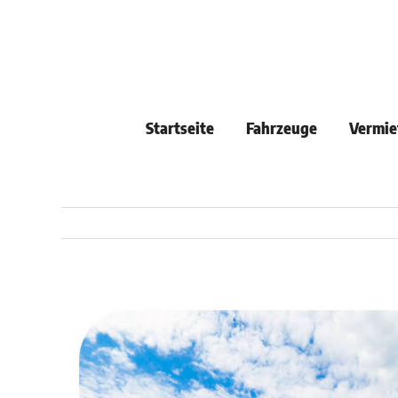
Skip
to
content
Startseite
Fahrzeuge
Vermie
View
Larger
Image