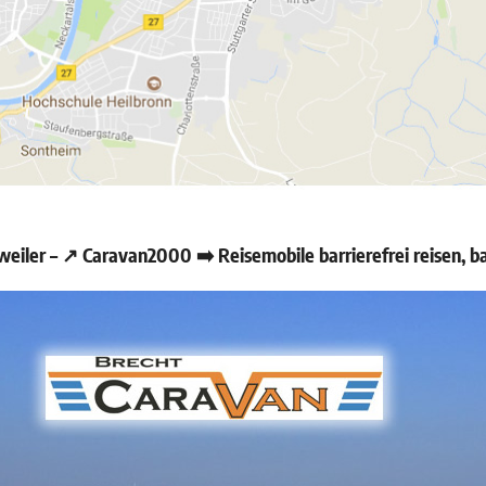
ler – ↗️ Caravan2000 ➡️ Reisemobile barrierefrei reisen, b