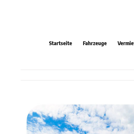
Skip
to
content
Startseite
Fahrzeuge
Vermie
View
Larger
Image