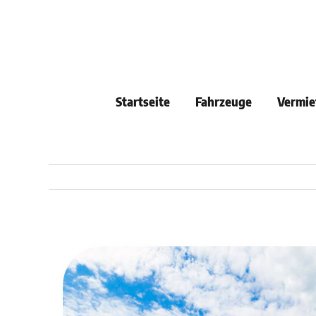
Skip
to
content
Startseite
Fahrzeuge
Vermie
View
Larger
Image