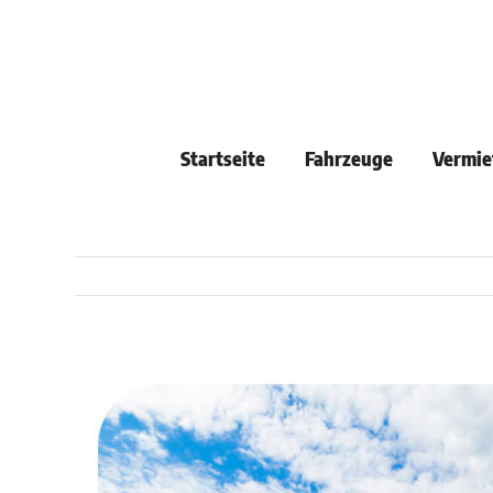
Skip
to
content
Startseite
Fahrzeuge
Vermie
View
Larger
Image