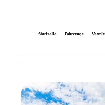
Skip
to
content
Startseite
Fahrzeuge
Vermie
View
Larger
Image