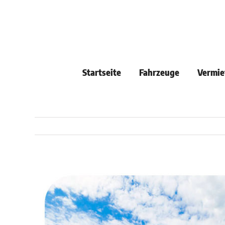
Skip
to
content
Startseite
Fahrzeuge
Vermie
View
Larger
Image