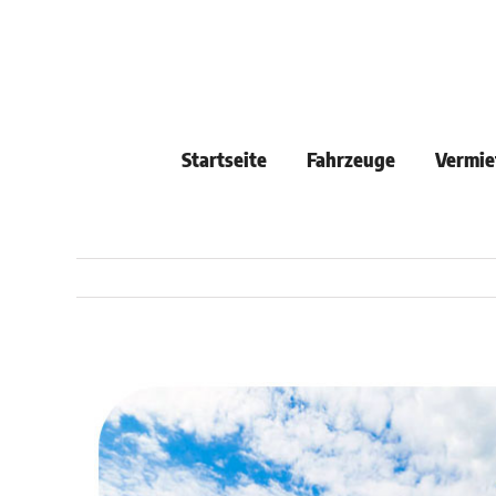
Skip
to
content
Startseite
Fahrzeuge
Vermie
View
Larger
Image