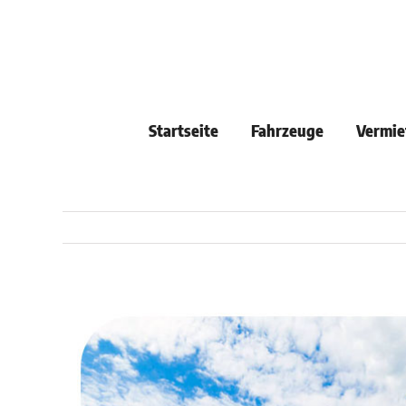
Skip
to
content
Startseite
Fahrzeuge
Vermie
View
Larger
Image