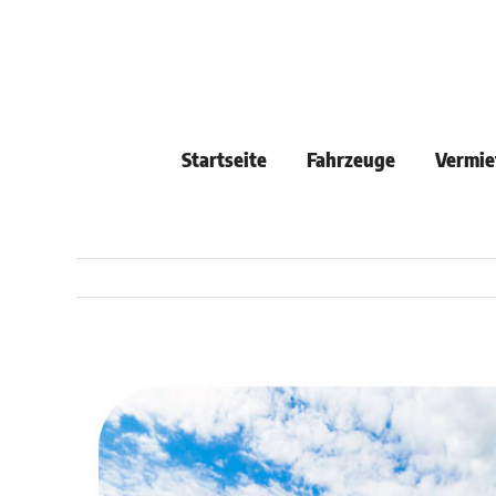
Skip
to
content
Startseite
Fahrzeuge
Vermie
View
Larger
Image