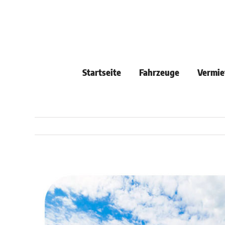
Skip
to
content
Startseite
Fahrzeuge
Vermie
View
Larger
Image