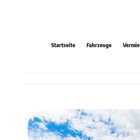
Skip
to
content
Startseite
Fahrzeuge
Vermie
View
Larger
Image