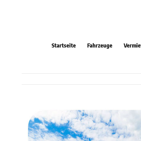
Skip
to
content
Startseite
Fahrzeuge
Vermie
View
Larger
Image